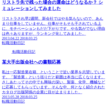
リストラ先で残った場合の運命はどうなるか？ シ
ミュレーションしてみました
リストラされ早2週間。新会社ではやる気もないので、あん
まり仕事をしていません。仕事がそもそも干されている上
に、モチベーションもだだ下がりです。やる気がでない理由
は色々ありますが、ランキング化してみました。
2013.04.22
2018.03.25
転職活動日記
転職活動日記
某大手出版会社への書類応募
私は一応製造業在籍、ということで近い業界を志望していま
す。「製造業」という括りだと範囲は本当に広くなります。
さしあたってその中でも興味の深い、製薬、化学、機械など
に応募してもらっています。そんな中、何となく紹介された
カタログ出版関係の企業に目が止まりました。
2013.05.28
2018.03.25
転職活動日記