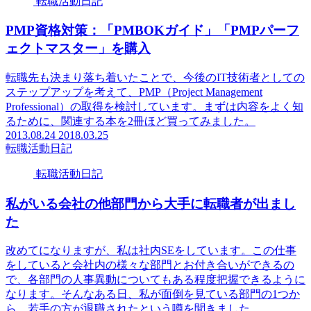
転職活動日記
PMP資格対策：「PMBOKガイド」「PMPパーフ
ェクトマスター」を購入
転職先も決まり落ち着いたことで、今後のIT技術者としての
ステップアップを考えて、PMP（Project Management
Professional）の取得を検討しています。まずは内容をよく知
るために、関連する本を2冊ほど買ってみました。
2013.08.24
2018.03.25
転職活動日記
転職活動日記
私がいる会社の他部門から大手に転職者が出まし
た
改めてになりますが、私は社内SEをしています。この仕事
をしていると会社内の様々な部門とお付き合いができるの
で、各部門の人事異動についてもある程度把握できるように
なります。そんなある日、私が面倒を見ている部門の1つか
ら、若手の方が退職されたという噂を聞きました。