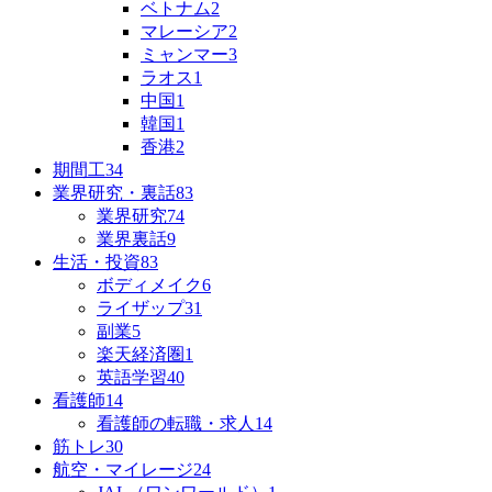
ベトナム
2
マレーシア
2
ミャンマー
3
ラオス
1
中国
1
韓国
1
香港
2
期間工
34
業界研究・裏話
83
業界研究
74
業界裏話
9
生活・投資
83
ボディメイク
6
ライザップ
31
副業
5
楽天経済圏
1
英語学習
40
看護師
14
看護師の転職・求人
14
筋トレ
30
航空・マイレージ
24