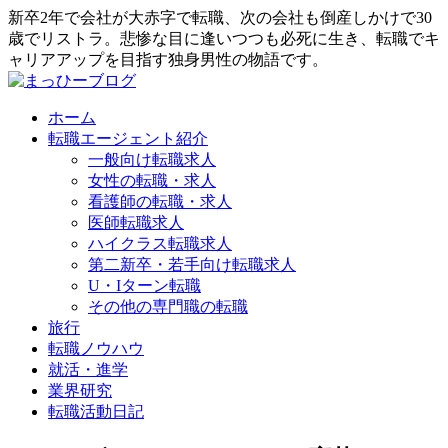
新卒2年で会社が大赤字で転職、次の会社も倒産しかけで30
歳でリストラ。悲惨な目に逢いつつも必死に生き、転職でキ
ャリアアップを目指す独身男性の物語です。
ホーム
転職エージェント紹介
一般向け転職求人
女性の転職・求人
看護師の転職・求人
医師転職求人
ハイクラス転職求人
第二新卒・若手向け転職求人
U・Iターン転職
その他の専門職の転職
旅行
転職ノウハウ
就活・進学
業界研究
転職活動日記