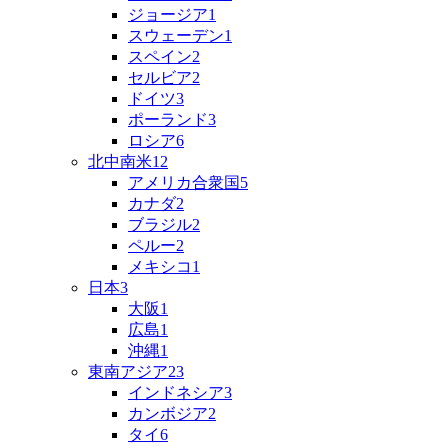
ジョージア
1
スウェーデン
1
スペイン
2
セルビア
2
ドイツ
3
ポーランド
3
ロシア
6
北中南米
12
アメリカ合衆国
5
カナダ
2
ブラジル
2
ペルー
2
メキシコ
1
日本
3
大阪
1
広島
1
沖縄
1
東南アジア
23
インドネシア
3
カンボジア
2
タイ
6