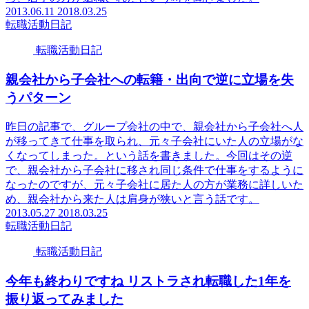
2013.06.11
2018.03.25
転職活動日記
転職活動日記
親会社から子会社への転籍・出向で逆に立場を失
うパターン
昨日の記事で、グループ会社の中で、親会社から子会社へ人
が移ってきて仕事を取られ、元々子会社にいた人の立場がな
くなってしまった。という話を書きました。今回はその逆
で、親会社から子会社に移され同じ条件で仕事をするように
なったのですが、元々子会社に居た人の方が業務に詳しいた
め、親会社から来た人は肩身が狭いと言う話です。
2013.05.27
2018.03.25
転職活動日記
転職活動日記
今年も終わりですね リストラされ転職した1年を
振り返ってみました