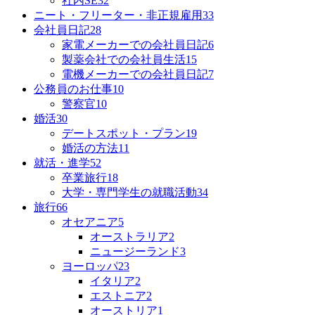
社内SE
32
ニート・フリーター・非正規雇用
33
会社員日記
28
家電メーカーでの会社員日記
6
製薬会社での会社員生活
15
電機メーカーでの会社員日記
7
公務員のお仕事
10
警察官
10
婚活
30
デートスポット・プラン
19
婚活の方法
11
就活・進学
52
卒業旅行
18
大学・専門学生の就職活動
34
旅行
66
オセアニア
5
オーストラリア
2
ニュージーランド
3
ヨーロッパ
23
イタリア
2
エストニア
2
オーストリア
1