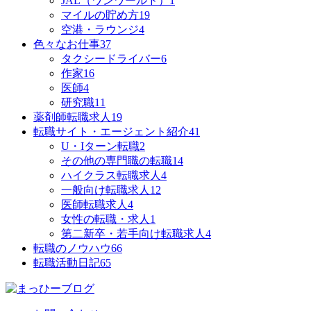
JAL（ワンワールド）
1
マイルの貯め方
19
空港・ラウンジ
4
色々なお仕事
37
タクシードライバー
6
作家
16
医師
4
研究職
11
薬剤師転職求人
19
転職サイト・エージェント紹介
41
U・Iターン転職
2
その他の専門職の転職
14
ハイクラス転職求人
4
一般向け転職求人
12
医師転職求人
4
女性の転職・求人
1
第二新卒・若手向け転職求人
4
転職のノウハウ
66
転職活動日記
65