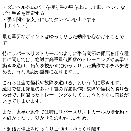
・ダンベルやEZバーを握り手の甲を上にして膝、ベンチな
どで手首を固定する
・手首関節を支点にしてダンベルを上下する
【ポイント】
最も重要なポイントは
ゆっくりした動作を心がける
ことで
す。
特にリバースリストカールのように手首関節の背屈を伴う種
目に関しては、絶対に
高重量低回数のトレーニングや素早い
動きを避け
、
負荷を抜かずにゆっくりした動作
でネチネチ攻
めるような意識が重要になりますよ。
これらは全て
怪我や故障を避ける
、という点に尽きます。
繊細で使用頻度の多い
手首の背屈動作は故障や怪我と隣り合
わせ
で、間違ったトレーニングをしてしまうとすぐに問題が
起きてしまいます。
また、素早い動作では特にリバースリストカールの場合動き
が細かくなり、効かせるのも難しいため、
・起始と停止をゆっくり近づけ、ゆっくり離す。