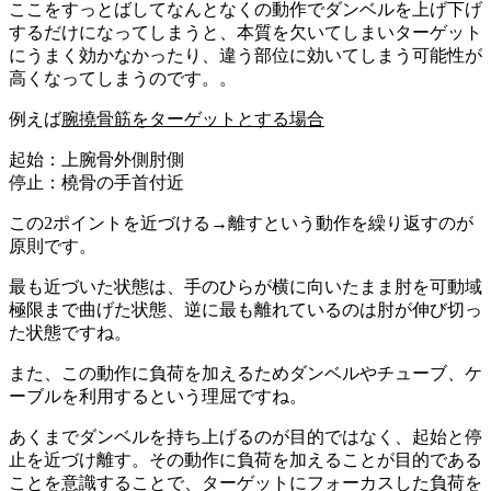
ここをすっとばしてなんとなくの動作でダンベルを上げ下げ
するだけになってしまうと、本質を欠いてしまいターゲット
にうまく効かなかったり、違う部位に効いてしまう可能性が
高くなってしまうのです。。
例えば
腕撓骨筋
をターゲットとする場合
起始
：上腕骨外側肘側
停止
：橈骨の手首付近
この2ポイントを近づける→離すという動作を繰り返すのが
原則
です。
最も近づいた状態は、手のひらが横に向いたまま肘を可動域
極限まで曲げた状態、逆に最も離れているのは肘が伸び切っ
た状態ですね。
また、この動作に負荷を加えるため
ダンベルやチューブ、ケ
ーブルを利用する
という理屈ですね。
あくまでダンベルを持ち上げるのが目的ではなく、
起始と停
止を近づけ離す。その動作に負荷を加えることが目的である
ことを意識する
ことで、ターゲットにフォーカスした負荷を