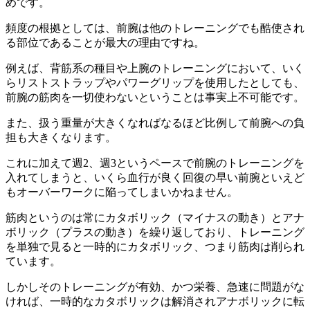
め
です。
頻度の根拠としては、
前腕
は他のトレーニングでも酷使され
る部位
であることが最大の理由ですね。
例えば、背筋系の種目や上腕のトレーニングにおいて、いく
らリストストラップやパワーグリップを使用したとしても、
前腕の筋肉を一切使わないということは事実上不可能です。
また、扱う重量が大きくなればなるほど比例して前腕への負
担も大きくなります。
これに加えて週2、週3というペースで前腕のトレーニングを
入れてしまうと、いくら血行が良く回復の早い前腕といえど
も
オーバーワークに陥ってしまいかねません。
筋肉というのは常にカタボリック（マイナスの動き）とアナ
ボリック（プラスの動き）を繰り返し
ており、トレーニング
を単独で見ると
一時的にカタボリック、つまり筋肉は削られ
ています。
しかしそのトレーニングが有効、かつ栄養、急速に問題がな
ければ、一時的なカタボリックは解消されアナボリックに転