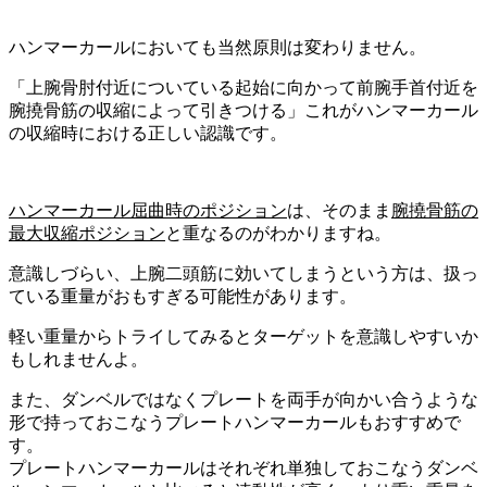
ハンマーカールにおいても当然原則は変わりません。
「上腕骨肘付近についている起始に向かって前腕手首付近を
腕撓骨筋の収縮によって引きつける」
これがハンマーカール
の収縮時における正しい認識です。
ハンマーカール屈曲時のポジション
は、そのまま
腕撓骨筋の
最大収縮ポジション
と重なる
のがわかりますね。
意識しづらい、上腕二頭筋に効いてしまうという方は、扱っ
ている重量がおもすぎる可能性があります。
軽い重量からトライ
してみるとターゲットを意識しやすいか
もしれませんよ。
また、ダンベルではなく
プレートを両手が向かい合うような
形で持っておこなう
プレートハンマーカール
もおすすめ
で
す。
プレートハンマーカールはそれぞれ単独しておこなうダンベ