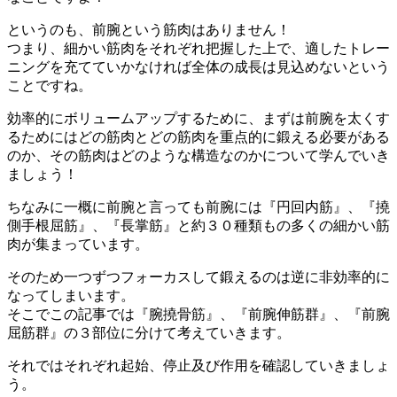
というのも、前腕という筋肉はありません！
つまり、細かい筋肉をそれぞれ把握した上で、適したトレー
ニングを充てていかなければ全体の成長は見込めないという
ことですね。
効率的にボリュームアップするために、まずは前腕を太くす
るためには
どの筋肉とどの筋肉を重点的に鍛える必要がある
のか
、その筋肉は
どのような構造なのか
について学んでいき
ましょう！
ちなみに一概に前腕と言っても
前腕には
『円回内筋』
、
『撓
側手根屈筋』
、
『長掌筋』
と約３０種類もの多くの細かい筋
肉が集まっています。
そのため一つずつフォーカスして鍛えるのは逆に非効率的に
なってしまいます。
そこでこの記事では
『腕撓骨筋』
、
『前腕伸筋群』
、
『前腕
屈筋群』
の３部位に分けて考えていきます。
それでは
それぞれ
起始
、
停止
及び
作用
を確認していきましょ
う。