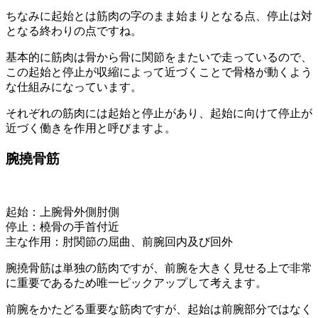
ちなみに起始とは筋肉の字のまま始まりとなる点、停止は対
となる終わりの点ですね。
基本的に筋肉は骨から骨に関節をまたいで走っているので、
この起始と停止が収縮によって近づくことで骨格が動くよう
な仕組みになっています。
それぞれの筋肉には起始と停止があり、起始に向けて停止が
近づく働きを作用と呼びますよ。
腕撓骨筋
起始
：上腕骨外側肘側
停止
：橈骨の手首付近
主な
作用
：肘関節の屈曲、前腕回内及び回外
腕撓骨筋
は単独の筋肉ですが、前腕を大きく見せる上で非常
に重要であるため唯一ピックアップして考えます。
前腕をかたどる重要な筋肉ですが、
起始
は前腕部分ではなく