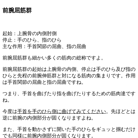
前腕屈筋群
起始
：上腕骨の内側肘側
停止
：手のひら、指のひら
主な
作用
：手首関節の屈曲、指の屈曲
前腕屈筋群
も
細かい多くの筋肉の総称
ですよ。
前腕屈筋群の
起始
は上腕骨の内側、
停止
は手のひら及び指の
ひらと先程の前腕伸筋群と対になる筋肉の集まり
です。
作用
は手首関節の屈曲と指の屈曲
ですね。
つまり、
手首を曲げたり指を曲げたりするための筋肉達
です
ね。
今度は
手首を手のひら側に曲げてみてください
。先ほどとは
逆に前腕の内側部分が固くなりますよね。
また、手首を動かさずに開いた手のひらをギュッと掴むだけ
でも同様に前腕内側部分が固くなります。