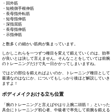
・回外筋
・短橈側手根伸筋
・長母指外転筋
・短母指伸筋
・深指屈筋
・長母指伸筋
・示指伸筋
と
数多くの細かい筋肉が集まっています。
しかしこれらを一つずつ種目を変えて鍛えていくのは、効率
が良いとは決して言えません。そんなことをしていては前腕
のトレーニングだけで丸一日かかってしまいますね。
ではどの部位を鍛えればよいのか、トレーニング種目として
最適なのはなにか、についてもしっかり後ほど解説していき
ますよ！
ボディメイクおける立ち位置
「腕のトレーニングと言えばやはり上腕二頭筋！」
といった
具合にトレーニング初心者、中級者で
率先して前腕を鍛える