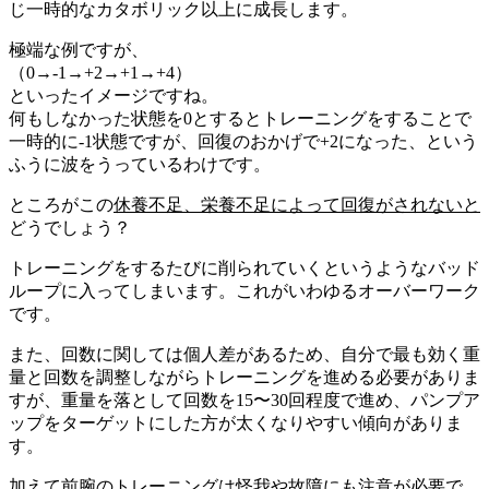
じ一時的なカタボリック以上に成長します。
極端な例ですが、
（0→-1→+2→+1→+4）
といったイメージですね。
何もしなかった状態を0とするとトレーニングをすることで
一時的に-1状態ですが、回復のおかげで+2になった、という
ふうに
波をうっている
わけです。
ところがこの
休養不足、栄養不足によって回復がされないと
どうでしょう？
トレーニングをするたびに削られていくというような
バッド
ループ
に入ってしまいます。これがいわゆる
オーバーワーク
です。
また、回数に関しては個人差があるため、自分で最も効く重
量と回数を調整しながらトレーニングを進める必要がありま
すが、
重量を落として回数を15〜30回程度で進め、パンプア
ップをターゲットにした方が太くなりやすい傾向がありま
す。
加えて前腕のトレーニングは
怪我や故障にも注意が必要
で