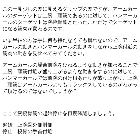
この一見少しの差に見えるグリップの差ですが、アームカー
ルのターゲットは上腕二頭筋であるのに対して、ハンマーカ
ールのターゲットは腕撓骨筋と
たったこれだけでターゲット
になる筋肉が変わる
のです。
いま半袖の方は手に何も持たなくても構わないので、アーム
カールの動きとハンマーカールの動きをしながら上腕付近の
筋肉の動きを見比べてみてください。
アームカールの場合
前腕をひねるような動きが加わることで
上腕二頭筋付近が盛り上がるような動きをするのに対して、
ハンマーカールでは
前腕の付け根あたりが盛り上がり、上腕
二頭筋はアームカールよりもリラックスしているのがわかっ
て頂けるのではないでしょうか？
ここで腕撓骨筋の起始停止を再度確認しましょう。
起始
：上腕骨外側肘側
停止
：橈骨の手首付近