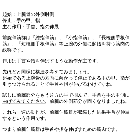
起始
：上腕骨の外側肘側
停止
：手の甲、指
主な
作用
：手首、指の伸展
前腕伸筋群
は
『総指伸筋』
、
『小指伸筋』
、
『長橈側手根伸
筋』
、
『短橈側手根伸筋』
等上腕の外側に起始を持つ筋肉の
総称
です。
作用
は手首や指を伸ばすような動作
が主です。
先ほどと同様に構造を考えてみましょう。
起始
である上腕骨の方向に向かって
停止
である手の甲、指が
引きつけられることで手首や指が伸びる
わけですね。
試しに前腕部分をもう片方の手で掴んで、手首を手の甲側に
曲げてみてください
。前腕の外側部分が固くなりましたね。
これら一連の動作が、前腕伸筋群が収縮した結果手首が伸展
するという作用です。
つまり
前腕伸筋群
は手首や指を伸ばすための筋肉
です。