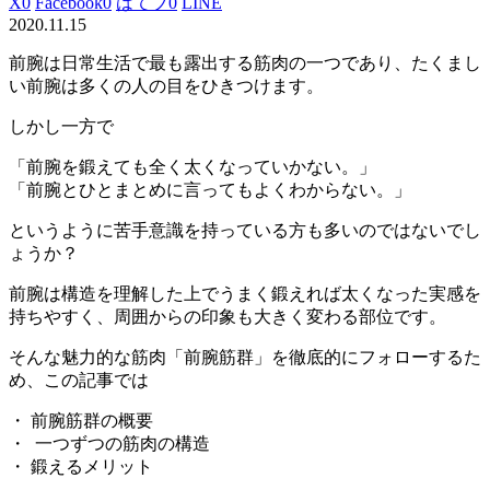
X
0
Facebook
0
はてブ
0
LINE
2020.11.15
前腕
は日常生活で最も露出する筋肉の一つであり、たくまし
い前腕は多くの人の目をひきつけます。
しかし一方で
「前腕を鍛えても全く太くなっていかない。」
「前腕とひとまとめに言ってもよくわからない。」
というように苦手意識を持っている方も多いのではないでし
ょうか？
前腕は構造を理解した上でうまく鍛えれば太くなった実感を
持ちやすく、周囲からの印象も大きく変わる部位です。
そんな魅力的な筋肉「前腕筋群」を徹底的にフォローするた
め、この記事では
・ 前腕筋群の概要
・ 一つずつの筋肉の構造
・ 鍛えるメリット