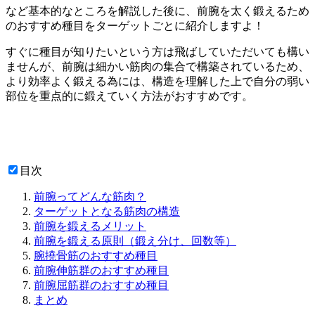
など
基本的なところを解説
した後に、
前腕を太く鍛えるため
のおすすめ種目
をターゲットごとに紹介しますよ！
すぐに種目が知りたいという方は飛ばしていただいても構い
ませんが、前腕は細かい筋肉の集合で構築されているため、
より効率よく鍛える為には、
構造を理解した上で自分の弱い
部位を重点的に鍛えていく方法がおすすめ
です。
目次
前腕ってどんな筋肉？
ターゲットとなる筋肉の構造
前腕を鍛えるメリット
前腕を鍛える原則（鍛え分け、回数等）
腕撓骨筋のおすすめ種目
前腕伸筋群のおすすめ種目
前腕屈筋群のおすすめ種目
まとめ