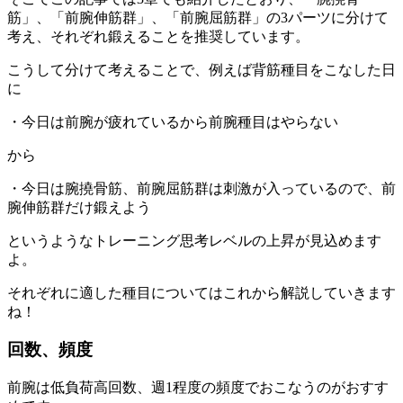
筋」
、
「前腕伸筋群」
、
「前腕屈筋群」
の3パーツに分けて
考え、それぞれ鍛えることを推奨しています。
こうして分けて考えることで、例えば背筋種目をこなした日
に
・今日は前腕が疲れているから前腕種目はやらない
から
・今日は腕撓骨筋、前腕屈筋群は刺激が入っているので、前
腕伸筋群だけ鍛えよう
というような
トレーニング思考レベルの上昇
が見込めます
よ。
それぞれに適した種目についてはこれから解説していきます
ね！
回数、頻度
前腕は
低負荷高回数、週1程度
の頻度でおこなうのがおすす