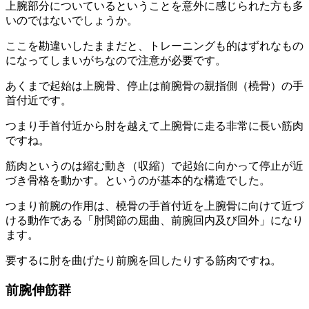
上腕部分についている
ということを意外に感じられた方も多
いのではないでしょうか。
ここを勘違いしたままだと、トレーニングも的はずれなもの
になってしまいがちなので注意が必要です。
あくまで
起始
は上腕骨、
停止
は前腕骨の親指側（橈骨）の手
首付近
です。
つまり
手首付近から肘を越えて上腕骨に走る非常に長い筋肉
ですね。
筋肉というのは縮む動き（収縮）で起始に向かって停止が近
づき骨格を動かす。
というのが基本的な構造でした。
つまり前腕の作用は、橈骨の手首付近を上腕骨に向けて近づ
ける動作である
「肘関節の屈曲、前腕回内及び回外」
になり
ます。
要するに肘を曲げたり前腕を回したりする筋肉ですね。
前腕伸筋群