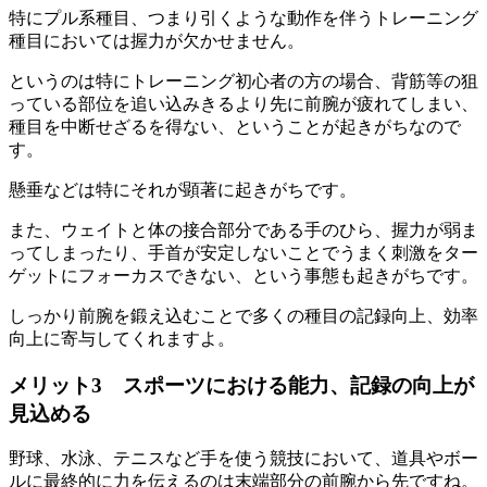
特に
プル系種目
、つまり引くような動作を伴うトレーニング
種目においては
握力が欠かせません。
というのは特にトレーニング初心者の方の場合、
背筋等の狙
っている部位を追い込みきるより先に前腕が疲れてしまい、
種目を中断せざるを得ない
、ということが起きがちなので
す。
懸垂
などは特にそれが顕著に起きがちです。
また、
ウェイトと体の接合部分である手のひら、握力が弱ま
ってしまったり、手首が安定しないことでうまく刺激をター
ゲットにフォーカスできない
、という事態も起きがちです。
しっかり前腕を鍛え込むことで多くの種目の記録向上、効率
向上に寄与
してくれますよ。
メリット3 スポーツにおける能力、記録の向上が
見込める
野球、水泳、テニスなど手を使う競技において、道具やボー
ルに最終的に力を伝えるのは末端部分の前腕から先ですね。