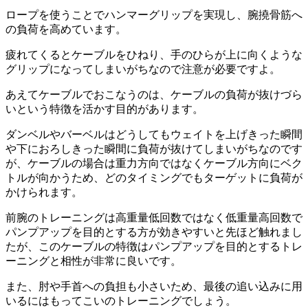
ロープを使うことでハンマーグリップを実現し、腕撓骨筋へ
の負荷を高め
ています。
疲れてくるとケーブルをひねり、手のひらが上に向くような
グリップになってしまいがちなので注意が必要ですよ。
あえてケーブルでおこなうのは、
ケーブルの負荷が抜けづら
いという特徴
を活かす目的があります。
ダンベルやバーベルはどうしてもウェイトを上げきった瞬間
や下におろしきった瞬間に負荷が抜けてしまいがちなのです
が、ケーブルの場合は重力方向ではなくケーブル方向にベク
トルが向かうため、
どのタイミングでもターゲットに負荷が
かけられます。
前腕のトレーニングは高重量低回数ではなく低重量高回数で
パンプアップを目的とする方が効きやすいと先ほど触れまし
たが、このケーブルの特徴は
パンプアップを目的とするトレ
ーニングと相性が非常に良い
です。
また、
肘や手首への負担も小さい
ため、最後の追い込みに用
いるにはもってこいのトレーニングでしょう。