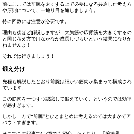
前にここでは前腕を太くする上で必要になる共通した考え方
や原則について、一通り目を通しましょう。
特に
回数
には注意が必要
です。
理由も後ほど解説しますが、大胸筋や広背筋を大きくするの
と同じ考え方ではなかなか成長しづらいという結果になりか
ねませんよ！
それでは行きましょう！
鍛え分け
先程も解説したとおり
前腕は細かい筋肉が集まって構成
され
ています。
この筋肉を一つずつ認識して鍛えていく、というのでは効率
が悪すぎます。
しかし一方で
“前腕”
とひとまとめに考えるのでは大まかでア
バウトすぎます。
そこでこの記事では3章でも紹介したとおり、
「腕撓骨