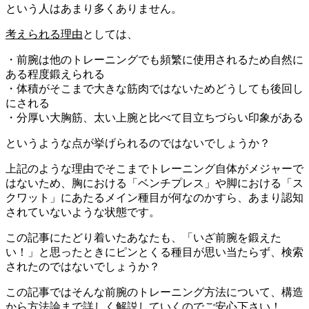
という人はあまり多くありません。
考えられる理由
としては、
・前腕は他のトレーニングでも頻繁に使用されるため自然に
ある程度鍛えられる
・体積がそこまで大きな筋肉ではないためどうしても後回し
にされる
・分厚い大胸筋、太い上腕と比べて目立ちづらい印象がある
というような点が挙げられるのではないでしょうか？
上記のような理由でそこまで
トレーニング自体がメジャーで
はない
ため、胸における「ベンチプレス」や脚における「ス
クワット」にあたるメイン種目が何なのかすら、あまり認知
されていないような状態です。
この記事にたどり着いたあなたも、「いざ前腕を鍛えた
い！」と思ったときにピンとくる種目が思い当たらず、検索
されたのではないでしょうか？
この記事ではそんな
前腕のトレーニング方法について、構造
から方法論まで詳しく解説
していくのでご安心下さい！