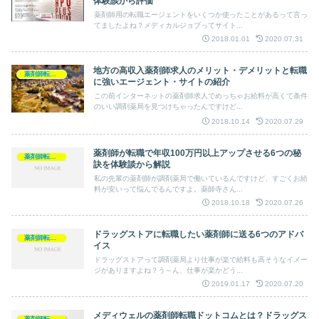
体験談から評価
薬剤師用の転職エージェントをいくつか使ったことがあるって言っ
てましたよね？メディカルジョブってサイト...
2018.01.01
2020.07.31
地方の高収入薬剤師求人のメリット・デメリットと転職
薬剤師転職求人
に強いエージェント・サイトの紹介
この前インターネットの薬剤師求人でめっちゃお給料が高くて条件
のいい調剤薬局を見つけちゃったんですけど...
2018.10.14
2020.07.29
薬剤師が転職で年収100万円以上アップさせる6つの秘
薬剤師転職求人
訣を体験談から解説
私の先輩の薬剤師が調剤薬局で働いているんですけど、すごくお給
料が安いって悩んでるんですよ。薬師寺さん...
2018.10.18
2020.07.26
ドラッグストアに転職したい薬剤師に送る6つのアドバ
薬剤師転職求人
イス
ドラッグストアって調剤薬局より仕事が楽で給料も高そうなイメー
ジがありますよね？う～ん、仕事が楽かどう...
2019.01.17
2020.07.20
メディウェルの薬剤師転職ドットコムとは？ドラッグス
薬剤師転職求人