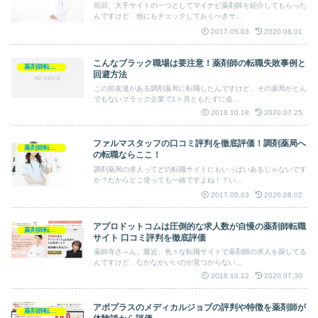
前回、大手サイトの一つとしてマイナビ薬剤師を紹介してもらった
んですけど、他にもチェックしておくべきサ...
2017.05.03
2020.08.01
こんなブラック職場は要注意！薬剤師の転職失敗事例と
薬剤師転職求人
回避方法
この前友達がある調剤薬局に転職したんですけど、その薬局がとん
でもないブラック企業で1ヶ月ともたずに会...
2018.10.18
2020.07.25
ファルマスタッフの口コミ評判を徹底評価！調剤薬局へ
薬剤師転職求人
の転職ならここ！
調剤薬局の求人ってどの転職サイトにもいっぱいあるじゃないです
か？だからどこ使っても一緒ですよね！？い...
2017.05.03
2020.08.02
アプロドットコムは圧倒的な求人数が自慢の薬剤師転職
薬剤師転職求人
サイト 口コミ評判を徹底評価
薬師寺さ～ん。最近、色々な転職サイトで薬剤師の求人を探してる
んですけど、なかなかいいのが見つからない...
2018.10.12
2020.07.30
アポプラスのメディカルジョブの評判や特徴を薬剤師が
薬剤師転職求人