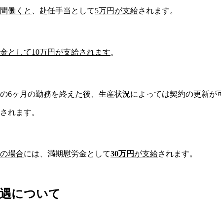
月間働くと
、
赴任手当として
5万円
が支給
されます。
金
として
10万円
が支給されます
。
の6ヶ月の勤務を終えた後、生産状況によっては契約の更新が
されます。
上の場合
には、
満期慰労金
として
30万円
が支給
されます。
待遇について