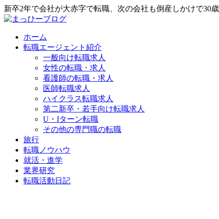
新卒2年で会社が大赤字で転職、次の会社も倒産しかけで30
ホーム
転職エージェント紹介
一般向け転職求人
女性の転職・求人
看護師の転職・求人
医師転職求人
ハイクラス転職求人
第二新卒・若手向け転職求人
U・Iターン転職
その他の専門職の転職
旅行
転職ノウハウ
就活・進学
業界研究
転職活動日記