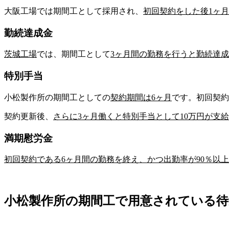
大阪工場では期間工として採用され、
初回契約をした後1ヶ
勤続達成金
茨城工場
では、期間工として
3ヶ月間の勤務を行うと
勤続達成
特別手当
小松製作所の期間工として
の
契約期間は6ヶ月
です。初回契約
契約更新後、
さらに3ヶ月働くと
特別手当
として
10万円
が支給
満期慰労金
初回契約である6ヶ月間の勤務を終え、かつ出勤率が90％以
小松製作所の期間工で用意されている