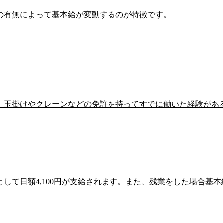
の有無によって基本給が変動する
のが特徴
です。
、
玉掛けやクレーンなどの免許
を持ってすでに働いた経験があ
として
日額4,100円
が支給
されます。また、
残業
をした場合
基本