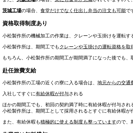
茨城工場
の場合、
食堂
だけでなく
仕出し弁当
の注文も可能
で
資格取得制度あり
小松製作所の機械加工の作業は、クレーンや玉掛けを運転す
小松製作所は、期間工でも
クレーンや玉掛け
の運転資格を取
もちろん、小松製作所の期間工が期間満了になった後でも、
赴任旅費支給
小松製作所の工場の近くの寮に入る場合は、
地元からの
交通
入社してすぐに
有給休暇
が付与
される
ほかの期間工でも、初回の契約満了時に有給休暇が付与され
小松製作所は、期間工として
採用されるとすぐに有給休暇が
また、有給休暇も
積極的に使える制度も整っています
ので、