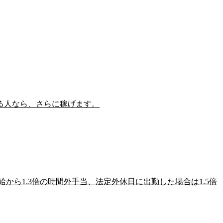
る人なら、さらに稼げます。
給から1.3倍の時間外手当
、
法定外休日に出勤
した場合は
1.5倍