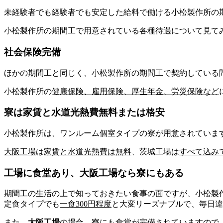
未経験者でも経験者でも安定した給料で働ける小松製作所の
小松製作所の期間工で用意されている各種待遇について見て
社会保険完備
ほかの期間工と同じく、小松製作所の期間工で契約している
小松製作所の
健康保険、雇用保険、厚生年金、労災保険など
寮は家賃と水道光熱費無料または格安
小松製作所は、ワンルーム個室タイプの寮が用意されていま
大阪工場
は
家賃と水道光熱費は無料
、
茨城工場
は
すべて
込み
工場に食堂あり、大阪工場なら寮にもある
期間工の生活の上で知っておきたい食事の面ですが、小松製
定食タイプでも
一食300円程度
と大変リーズナブルで、毎日違
また、
大阪工場
の場合、
寮にも食堂
が完備
されていますので