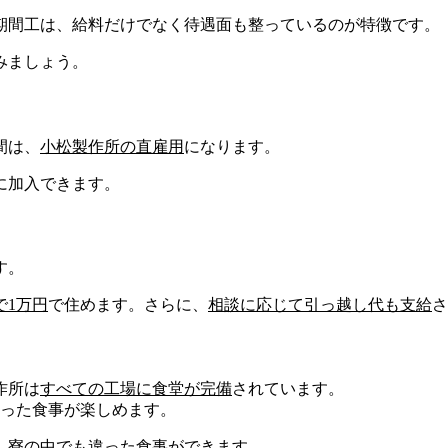
期間工は、給料だけでなく待遇面も整っているのが特徴です。
みましょう。
間は、
小松製作所の
直雇用
になります。
に加入
できます。
す。
で1万円
で住めます。
さらに、
相談に応じて
引っ越し代
も支給
さ
作所は
すべての工場に
食堂が完備
されています。
った食事が楽しめます。
、寮の中でも違った食事ができます。