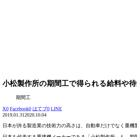
小松製作所の期間工で得られる給料や待
期間工
X
0
Facebook
0
はてブ
0
LINE
2019.01.31
2020.10.04
日本が誇る製造業の技術力の高さは、自動車だけでなく重機
日本を代表する重建機メーカー
である
「小松製作所」
も、期