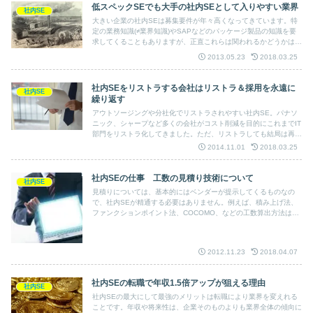
低スペックSEでも大手の社内SEとして入りやすい業界
社内SE
大きい企業の社内SEは募集要件が年々高くなってきています。特
定の業務知識(≠業界知識)やSAPなどのパッケージ製品の知識を要
求してくることもありますが、正直これらは関われるかどうかは運
の要素も大きいです。ということで、現在非常に苦戦している私で
2013.05.23
2018.03.25
す…。ただ、業界によっては大手でもあまりスキルを求めない会社
もあります。
社内SEをリストラする会社はリストラ＆採用を永遠に
社内SE
繰り返す
アウトソージングや分社化でリストラされやすい社内SE。パナソ
ニック、シャープなど多くの会社がコスト削減を目的にこれまでIT
部門をリストラ化してきました。ただ、リストラしても結局は再び
IT人材を補充し、しばらくすると再びリストラをする。という悪循
2014.11.01
2018.03.25
環に陥っている会社が多く見られます。
社内SEの仕事 工数の見積り技術について
社内SE
見積りについては、基本的にはベンダーが提示してくるものなの
で、社内SEが精通する必要はありません。例えば、積み上げ法、
ファンクションポイント法、COCOMO、などの工数算出方法は理
解していなくても良く、「どういう概念で算出されているか」、程
度が分かっていれば良いです。社内SEがチェックするものは、作
業項目の妥当性です。
2012.11.23
2018.04.07
社内SEの転職で年収1.5倍アップが狙える理由
社内SE
社内SEの最大にして最強のメリットは転職により業界を変えれる
ことです。年収や将来性は、企業そのものよりも業界全体の傾向に