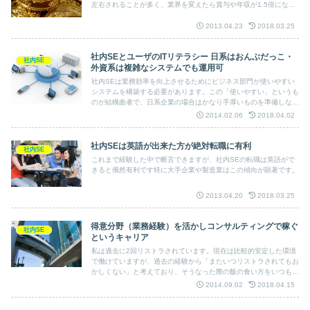
左右されることが多く、業界を変えたら賞与や年収が1.5倍になっ
た！ なんて例は死ぬほどあります。
2013.04.23
2018.03.25
社内SEとユーザのITリテラシー 日系はおんぶだっこ・
社内SE
外資系は複雑なシステムでも運用可
社内SEは業務効率を向上させるためにビジネス部門が使いやすい
システムを構築する必要があります。この「使いやすい」というも
のが結構曲者で、日系企業の場合はかなり手厚いものを準備しない
とすぐに不満が爆発します。一方の外資系はITリテラシーが高い社
2014.02.06
2018.04.02
員が多いこともあって、複雑な操作を要求するものでもスっと使っ
てくれることが多いです。
社内SEは英語が出来た方が絶対転職に有利
社内SE
これまで経験した中で断言できますが、社内SEの転職は英語がで
きると俄然有利です特に大手企業や製造業はこの傾向が顕著です。
2013.04.20
2018.03.25
得意分野（業務経験）を活かしコンサルティングで稼ぐ
社内SE
というキャリア
私は過去に2回リストラされています。現在は比較的安定した環境
で働けていますが、過去の経験から「またいつリストラされてもお
かしくない」と考えており、そうなった際の飯の食い方をいつも模
索しています。今回は1つの方法として「コンサル業務で稼ぐ」と
2014.09.02
2018.04.15
いうことを考えてみました。