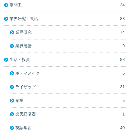
期間工
34
業界研究・裏話
83
業界研究
74
業界裏話
9
生活・投資
83
ボディメイク
6
ライザップ
31
副業
5
楽天経済圏
1
英語学習
40