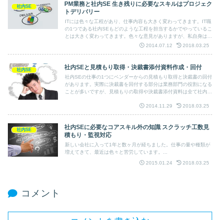
PM業務と社内SE 生き残りに必要なスキルはプロジェク
社内SE
トデリバリー
ITには色々な工程があり、仕事内容も大きく変わってきます。IT職
の1つである社内SEもどのような工程を担当するかでやっているこ
とは大きく変わってきます。色々な意見がありますが、私自身は今
後社内SEがリストラされずに生き残るためにはPMとしてプロジェ
2014.07.12
2018.03.25
クトデリバリーができるような人材になることが必須だと感じてい
ます。
社内SEと見積もり取得・決裁書添付資料作成・回付
社内SE
社内SEの仕事の1つにベンダーからの見積もり取得と決裁書の回付
があります。実際に決裁書を回付する部分は業務部門の役割になる
ことが多いですが、見積もりの取得や決裁書添付資料は全て社内
SEの仕事となります。なんて事のない作業に見えますが、段取り
2014.11.29
2018.03.25
をうまくやらないとかなり苦労するシーンです。
社内SEに必要なコアスキル外の知識 スクラッチ工数見
社内SE
積もり・監視対応
新しい会社に入って1年と数ヶ月が経ちました。仕事の量や種類が
増えてきて、最近は色々と苦労しています。...
2015.01.24
2018.03.25
コメント