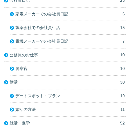
会社員日記
28
家電メーカーでの会社員日記
6
製薬会社での会社員生活
15
電機メーカーでの会社員日記
7
公務員のお仕事
10
警察官
10
婚活
30
デートスポット・プラン
19
婚活の方法
11
就活・進学
52