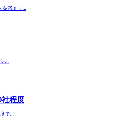
済ませ...
..
0社程度
...