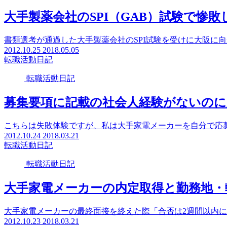
大手製薬会社のSPI（GAB）試験で惨
書類選考が通過した大手製薬会社のSPI試験を受けに大阪に向
2012.10.25
2018.05.05
転職活動日記
転職活動日記
募集要項に記載の社会人経験がないのに
こちらは失敗体験ですが、私は大手家電メーカーを自分で応募
2012.10.24
2018.03.21
転職活動日記
転職活動日記
大手家電メーカーの内定取得と勤務地・
大手家電メーカーの最終面接を終えた際「合否は2週間以内に
2012.10.23
2018.03.21