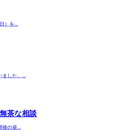
を...
した。...
無茶な相談
の昼...