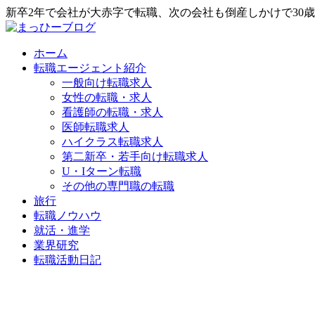
新卒2年で会社が大赤字で転職、次の会社も倒産しかけで30
ホーム
転職エージェント紹介
一般向け転職求人
女性の転職・求人
看護師の転職・求人
医師転職求人
ハイクラス転職求人
第二新卒・若手向け転職求人
U・Iターン転職
その他の専門職の転職
旅行
転職ノウハウ
就活・進学
業界研究
転職活動日記