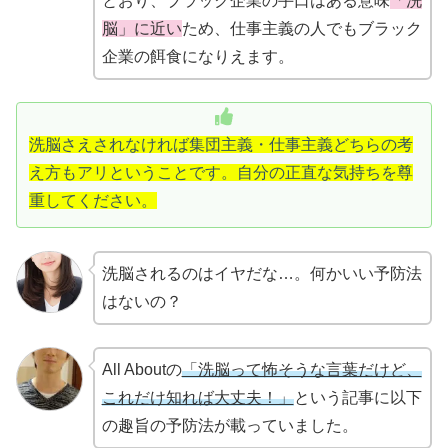
とおり、ブラック企業の手口はある意味
「洗
脳」に近い
ため、仕事主義の人でもブラック
企業の餌食になりえます。
洗脳さえされなければ集団主義・仕事主義どちらの考
え方もアリということです。自分の正直な気持ちを尊
重してください。
洗脳されるのはイヤだな…。何かいい予防法
はないの？
All Aboutの
「洗脳って怖そうな言葉だけど、
これだけ知れば大丈夫！」
という記事に以下
の趣旨の予防法が載っていました。