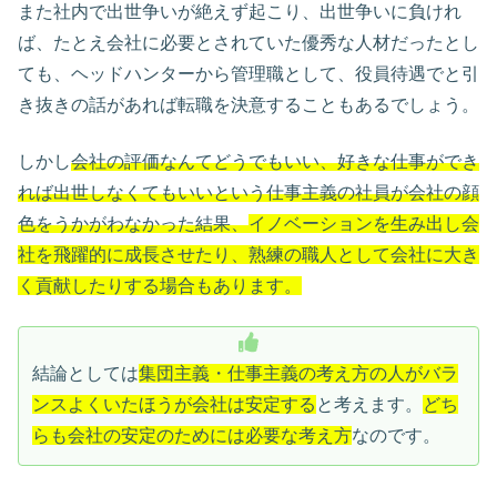
また社内で出世争いが絶えず起こり、出世争いに負けれ
ば、たとえ会社に必要とされていた優秀な人材だったとし
ても、ヘッドハンターから管理職として、役員待遇でと引
き抜きの話があれば転職を決意することもあるでしょう。
しかし
会社の評価なんてどうでもいい、好きな仕事ができ
れば出世しなくてもいいという仕事主義の社員が会社の顔
色をうかがわなかった結果、
イノベーションを生み出し会
社を飛躍的に成長させたり、熟練の職人として会社に大き
く貢献したりする場合もあります。
結論としては
集団主義・仕事主義の考え方の人がバラ
ンスよくいたほうが会社は安定する
と考えます。
どち
らも会社の安定のためには必要な考え方
なのです。