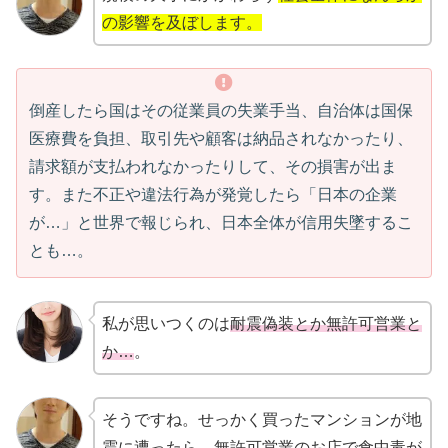
の影響を及ぼします。
倒産したら国はその従業員の失業手当、自治体は国保
医療費を負担、取引先や顧客は納品されなかったり、
請求額が支払われなかったりして、その損害が出ま
す。また不正や違法行為が発覚したら「日本の企業
が…」と世界で報じられ、日本全体が信用失墜するこ
とも…。
私が思いつくのは
耐震偽装とか無許可営業と
か…
。
そうですね。せっかく買ったマンションが地
震に遭ったら、無許可営業のお店で食中毒が