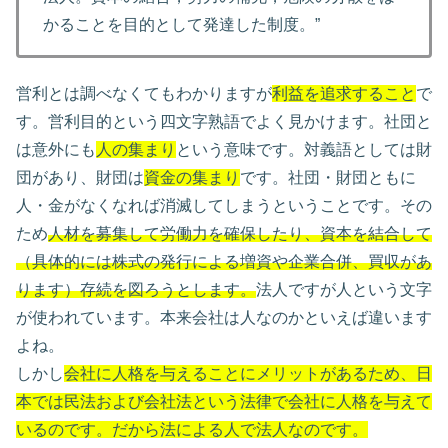
かることを目的として発達した制度。”
営利とは調べなくてもわかりますが
利益を追求すること
で
す。営利目的という四文字熟語でよく見かけます。社団と
は意外にも
人の集まり
という意味です。対義語としては財
団があり、財団は
資金の集まり
です。社団・財団ともに
人・金がなくなれば消滅してしまうということです。その
ため
人材を募集して労働力を確保したり、資本を結合して
（具体的には株式の発行による増資や企業合併、買収があ
ります）存続を図ろうとします。
法人ですが人という文字
が使われています。本来会社は人なのかといえば違います
よね。
しかし
会社に人格を与えることにメリットがあるため、日
本では民法および会社法という法律で会社に人格を与えて
いるのです。だから法による人で法人なのです。