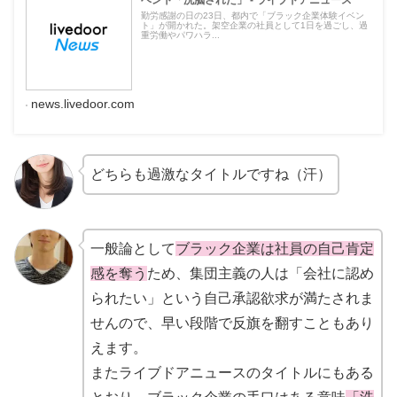
ベント「洗脳された」 - ライブドアニュース
勤労感謝の日の23日、都内で「ブラック企業体験イベン
ト」が開かれた。架空企業の社員として1日を過ごし、過
重労働やパワハラ...
news.livedoor.com
どちらも過激なタイトルですね（汗）
一般論として
ブラック企業は社員の自己肯定
感を奪う
ため、集団主義の人は「会社に認め
られたい」という自己承認欲求が満たされま
せんので、早い段階で反旗を翻すこともあり
えます。
またライブドアニュースのタイトルにもある