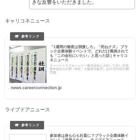
きな反響をいただきました。
キャリコネニュース
「1週間の徹夜は我慢しろ」「死ねクズ」 ブラ
ック企業体験イベントで、どれだけ罵倒されて
も「この会社にいたい」と思った話 | キャリコ
ネニュース
スーパーミラクルハッピー株式会社に入社してきた 広告
制作会社の人間（本社：大阪府大阪市）は11月23日の勤
労感
news.careerconnection.jp
ライブドアニュース
参加者は身も心も社畜に？ブラック企業体験イ