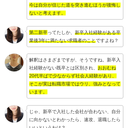
今は自分が信じた道を突き進むほうが後悔し
ないと考えます。
第二新卒
ってたしか、
新卒入社経験がある卒
業後3年に満たない求職者のこと
ですよね？
解釈はさまざまですが、そうですね。新卒入
社経験がない既卒とは区別され、
おおむね
20代半ばで少なからず社会人経験があり、
そこが実は転職市場ではウリ、強みとなって
います。
じゃ、新卒で入社した会社が合わない、自分
に向かないとわかったら、速攻、退職したら
いいというわけ？