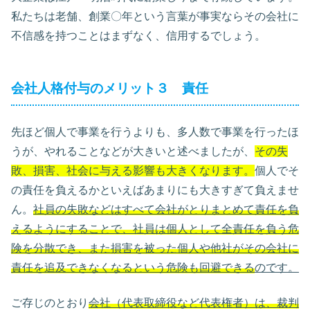
私たちは老舗、創業〇年という言葉が事実ならその会社に
不信感を持つことはまずなく、信用するでしょう。
会社人格付与のメリット３ 責任
先ほど個人で事業を行うよりも、多人数で事業を行ったほ
うが、やれることなどが大きいと述べましたが、
その失
敗、損害、社会に与える影響も大きくなります。
個人でそ
の責任を負えるかといえばあまりにも大きすぎて負えませ
ん。
社員の失敗などはすべて会社がとりまとめて責任を負
えるようにすることで、社員は個人として全責任を負う危
険を分散でき、また損害を被った個人や他社がその会社に
責任を追及できなくなるという危険も回避できる
のです。
ご存じのとおり
会社（代表取締役など代表権者）は、裁判