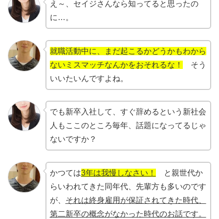
え～、セイジさんなら知ってると思ったの
に…。
就職活動中に、まだ起こるかどうかもわから
ないミスマッチなんかをおそれるな！
そう
いいたいんですよね。
でも新卒入社して、すぐ辞めるという新社会
人もここのところ毎年、話題になってるじゃ
ないですか？
かつては
3年は我慢しなさい！
と親世代か
らいわれてきた同年代、先輩方も多いのです
が、
それは終身雇用が保証されてきた時代、
第二新卒の概念がなかった時代のお話です。