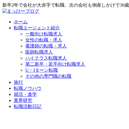
新卒2年で会社が大赤字で転職、次の会社も倒産しかけで30
ホーム
転職エージェント紹介
一般向け転職求人
女性の転職・求人
看護師の転職・求人
医師転職求人
ハイクラス転職求人
第二新卒・若手向け転職求人
U・Iターン転職
その他の専門職の転職
旅行
転職ノウハウ
就活・進学
業界研究
転職活動日記