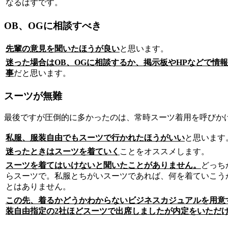
なるはずです。
OB、OGに相談すべき
先輩の意見を聞いたほうが良い
と思います。
迷った場合はOB、OGに相談するか、掲示板やHPなどで情
事
だと思います。
スーツが無難
最後ですが圧倒的に多かったのは、常時スーツ着用を呼びか
私服、服装自由でもスーツで行かれたほうがいい
と思います
迷ったときはスーツを着ていく
ことをオススメします。
スーツを着てはいけないと聞いたことがありません。
どっち
らスーツで。私服とちがいスーツであれば、何を着ていこう
とはありません。
この先、着るかどうかわからないビジネスカジュアルを用意
装自由指定の2社ほどスーツで出席しましたが内定をいただ