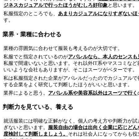
ジネスカジュアルで行ったほうがむしろ好印象
と思います。
私服指定のところでも、
あまりカジュアルになりすぎないほ
す。
業界・業種に合わせる
業種の雰囲気に合わせて服装も考えるのが大切です。
私服でと指定されているのが
アパレルなら、本人のセンスも
私服で間違いないと思います。それ以外IT系やマスコミなど
いいような会社もありますが、そこはスーツがベターです。
私は私服指定された企業がアパレルだったのでカジュアルで
する企業をよく研究して判断したほうがいいと思います。
業界によると思う。
アパレル系や美容系以外はスーツで行く
判断力を見ている、養える
就活服装には明確な正解がなく、個人の考え方や判断力が試
ぎないと思います。
服装自由の場合は出向く企業に応じどん
度検討して判断しましょう。
それは社会人になってからも役