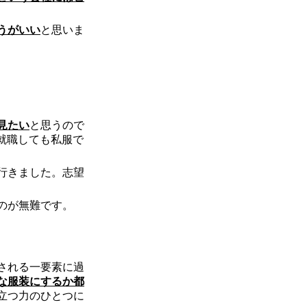
うがいい
と思いま
見たい
と思うので
就職しても私服で
行きました。志望
のが無難です。
される一要素に過
な服装にするか都
立つ力のひとつに