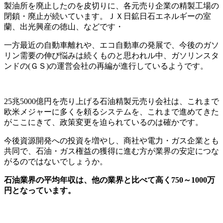
製油所を廃止したのを皮切りに、各元売り企業の精製工場の
閉鎖・廃止が続いています。ＪＸ日鉱日石エネルギーの室
蘭、出光興産の徳山、などです・
一方最近の自動車離れや、エコ自動車の発展で、今後のガソ
リン需要の伸び悩みは続くものと思われル中、ガソリンスタ
ンドの(ＧＳ)の運営会社の再編が進行しているようです。
25兆5000億円を売り上げる石油精製元売り会社は、これまで
欧米メジャーに多くを頼るシステムを、これまで進めてきた
がここにきて、政策変更を迫られているのは確かです。
今後資源開発への投資を増やし、商社や電力・ガス企業とも
共同で、石油・ガス権益の獲得に進む方が業界の安定につな
がるのではないでしょうか。
石油業界の平均年収は、他の業界と比べて高く750～1000万
円となっています。