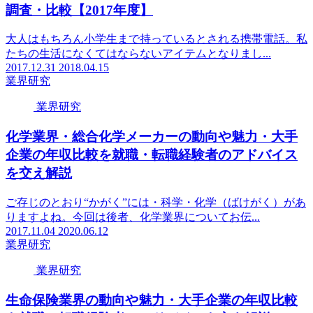
調査・比較【2017年度】
大人はもちろん小学生まで持っているとされる携帯電話。私
たちの生活になくてはならないアイテムとなりまし...
2017.12.31
2018.04.15
業界研究
業界研究
化学業界・総合化学メーカーの動向や魅力・大手
企業の年収比較を就職・転職経験者のアドバイス
を交え解説
ご存じのとおり“かがく”には・科学・化学（ばけがく）があ
りますよね。今回は後者、化学業界についてお伝...
2017.11.04
2020.06.12
業界研究
業界研究
生命保険業界の動向や魅力・大手企業の年収比較