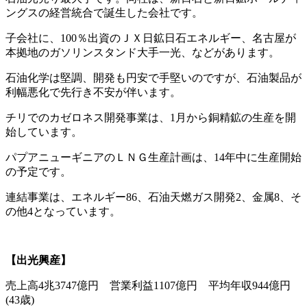
ングスの経営統合で誕生した会社です。
子会社に、100％出資のＪＸ日鉱日石エネルギー、名古屋が
本拠地のガソリンスタンド大手一光、などがあります。
石油化学は堅調、開発も円安で手堅いのですが、石油製品が
利幅悪化で先行き不安が伴います。
チリでのカゼロネス開発事業は、1月から銅精鉱の生産を開
始しています。
パプアニューギニアのＬＮＧ生産計画は、14年中に生産開始
の予定です。
連結事業は、エネルギー86、石油天燃ガス開発2、金属8、そ
の他4となっています。
【出光興産】
売上高4兆3747億円 営業利益1107億円 平均年収944億円
(43歳)