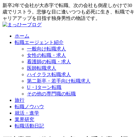
新卒2年で会社が大赤字で転職、次の会社も倒産しかけで30
歳でリストラ。悲惨な目に逢いつつも必死に生き、転職でキ
ャリアアップを目指す独身男性の物語です。
ホーム
転職エージェント紹介
一般向け転職求人
女性の転職・求人
看護師の転職・求人
医師転職求人
ハイクラス転職求人
第二新卒・若手向け転職求人
U・Iターン転職
その他の専門職の転職
旅行
転職ノウハウ
就活・進学
業界研究
転職活動日記