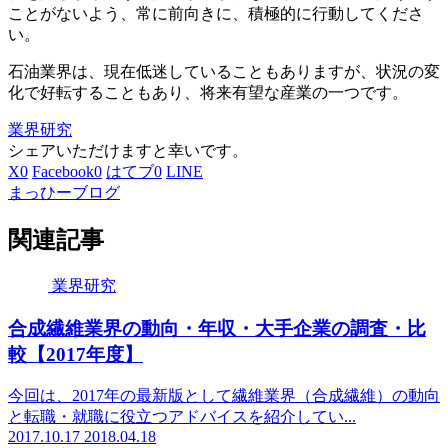
ことがないよう、常に前向きに、積極的に行動してくださ
い。
石油業界は、現在低迷していることもありますが、状況の変
化で好転することもあり、将来有望な産業の一つです。
業界研究
シェアいただけますと幸いです。
X
0
Facebook
0
はてブ
0
LINE
まっひーブログ
関連記事
業界研究
合成繊維業界の動向・年収・大手企業の調査・比
較【2017年度】
今回は、2017年の最新版として繊維業界（合成繊維）の動向
と転職・就職に役立つアドバイスを紹介してい...
2017.10.17
2018.04.18