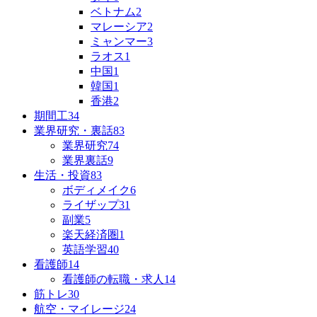
ベトナム
2
マレーシア
2
ミャンマー
3
ラオス
1
中国
1
韓国
1
香港
2
期間工
34
業界研究・裏話
83
業界研究
74
業界裏話
9
生活・投資
83
ボディメイク
6
ライザップ
31
副業
5
楽天経済圏
1
英語学習
40
看護師
14
看護師の転職・求人
14
筋トレ
30
航空・マイレージ
24