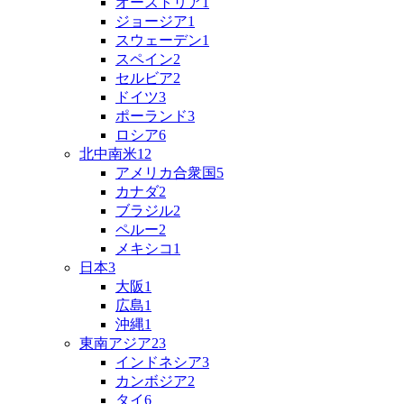
オーストリア
1
ジョージア
1
スウェーデン
1
スペイン
2
セルビア
2
ドイツ
3
ポーランド
3
ロシア
6
北中南米
12
アメリカ合衆国
5
カナダ
2
ブラジル
2
ペルー
2
メキシコ
1
日本
3
大阪
1
広島
1
沖縄
1
東南アジア
23
インドネシア
3
カンボジア
2
タイ
6