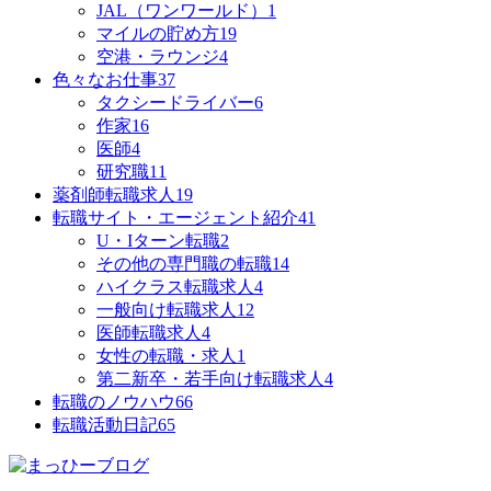
JAL（ワンワールド）
1
マイルの貯め方
19
空港・ラウンジ
4
色々なお仕事
37
タクシードライバー
6
作家
16
医師
4
研究職
11
薬剤師転職求人
19
転職サイト・エージェント紹介
41
U・Iターン転職
2
その他の専門職の転職
14
ハイクラス転職求人
4
一般向け転職求人
12
医師転職求人
4
女性の転職・求人
1
第二新卒・若手向け転職求人
4
転職のノウハウ
66
転職活動日記
65