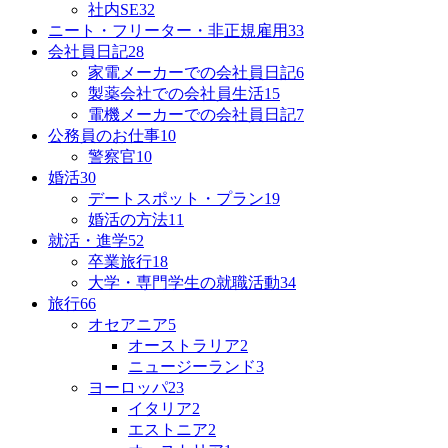
社内SE
32
ニート・フリーター・非正規雇用
33
会社員日記
28
家電メーカーでの会社員日記
6
製薬会社での会社員生活
15
電機メーカーでの会社員日記
7
公務員のお仕事
10
警察官
10
婚活
30
デートスポット・プラン
19
婚活の方法
11
就活・進学
52
卒業旅行
18
大学・専門学生の就職活動
34
旅行
66
オセアニア
5
オーストラリア
2
ニュージーランド
3
ヨーロッパ
23
イタリア
2
エストニア
2