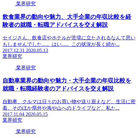
業界研究
飲食業界の動向や魅力、大手企業の年収比較を経
験者の就職・転職アドバイスを交え解説
セイジさん、飲食店やホテルが苦境に立たされるなんて思い
もしませんでした…。はい…。この状況が長く続か...
2017.12.31
2020.05.13
業界研究
業界研究
自動車業界の動向や魅力・大手企業の年収比較を
就職・転職経験者のアドバイスを交え解説
自動車、クルマは日々のお買い物や送り迎えなど、生活に密
着。そのほか県外や海や山へのドライブなど、私た...
2017.11.04
2020.05.15
業界研究
業界研究