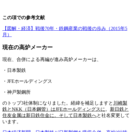
この項での参考文献
【図解・経済】戦後70年・鉄鋼産業の戦後の歩み（2015年5
月）
現在の高炉メーカー
現在、合併による再編が進み高炉メーカーは、
・日本製鉄
・JFEホールディングス
・神戸製鋼所
のトップ3社体制になりました。経緯を補足しますと
川崎製
鉄とNKK（日本鋼管）は
JFEホールディングス
に
。
新日鉄と
住友金属は新日鉄住金に。そして
日本製鉄
へ
と社名変更して
います。