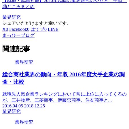
【就職・転職共通】2020年以降の業界研究のやり方、手順、
勘どころまとめ
業界研究
シェアいただけますと幸いです。
X
0
Facebook
0
はてブ
0
LINE
まっひーブログ
関連記事
業界研究
総合商社業界の動向・年収 2016年度大手企業の調
査・比較
就職先人気企業ランキングにおいて常に上位に入ってくるの
が、三井物産、三菱商事、伊藤忠商事、住友商事と...
2016.04.05
2018.12.25
業界研究
業界研究