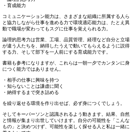
・育成能力
コミュニケーション能力
は、さまざまな組織に所属する人ら
と協力しながら仕事を進める力で環境適応能力は、たとえ異
動で職場が変わってもスグに仕事を覚えられる力。
論理的思考力
は営業、工場、品質管理、経理など自分と立場
が違う人たちを、納得したうえで動いてもらえるように説得
する力、そして部下を一人前にする育成能力です。
書籍も参考になりますが、これらは一朝一夕でカンタンに身
につく能力ではありません。
・相手の仕事に興味を持つ
・知らないことは謙虚に聞く
・納得するまで突き詰める
を繰り返せる環境を作り出せば、必ず身につくでしょう。
そして
キーパーソン
と認識されるよう動きます。
結果、自然
と情報が集まり出世していけます。自分の可能性を「こんな
もの」と決めつけず、可能性を楽しく探せる人と私は一緒に