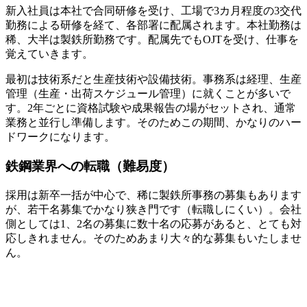
新入社員は本社で合同研修を受け、工場で3カ月程度の3交代
勤務による研修を経て、各部署に配属されます。本社勤務は
稀、大半は製鉄所勤務です。配属先でもOJTを受け、仕事を
覚えていきます。
最初は技術系だと生産技術や設備技術。事務系は経理、生産
管理（生産・出荷スケジュール管理）に就くことが多いで
す。2年ごとに資格試験や成果報告の場がセットされ、通常
業務と並行し準備します。そのためこの期間、かなりのハー
ドワークになります。
鉄鋼業界への転職（難易度）
採用は新卒一括が中心で、稀に製鉄所事務の募集もあります
が、若干名募集でかなり狭き門です（転職しにくい）。会社
側としては1、2名の募集に数十名の応募があると、とても対
応しきれません。そのためあまり大々的な募集もいたしませ
ん。