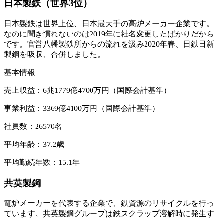
日本製鉄（世界3位）
日本製鉄
は
世界上位、日本最大手の高炉メーカー企業
です。
なのに聞き慣れないのは
2019年に社名変更したばかり
だから
です。官営八幡製鉄所からの流れを汲み2020年春、日鉄日新
製鋼を吸収、合併しました。
基本情報
売上収益：6兆1779億4700万円（国際会計基準）
事業利益：3369億4100万円（国際会計基準）
社員数：26570名
平均年齢：37.2歳
平均勤続年数：15.1年
共英製鋼
電炉メーカーを代表する企業で、鉄資源のリサイクルを行っ
ています。
共英製鋼グループ
は
鉄スクラップ溶解時に発生す