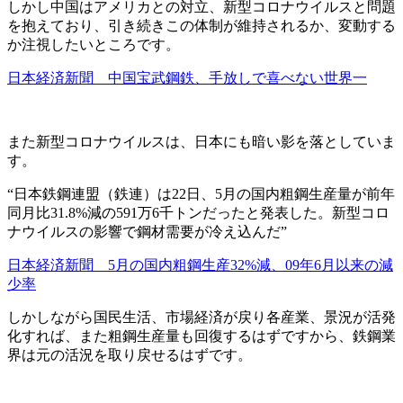
しかし中国はアメリカとの対立、新型コロナウイルスと問題
を抱えており、引き続きこの体制が維持されるか、変動する
か注視したいところです。
日本経済新聞 中国宝武鋼鉄、手放しで喜べない世界一
また新型コロナウイルスは、日本にも暗い影を落としていま
す。
“日本鉄鋼連盟（鉄連）は22日、5月の国内粗鋼生産量が前年
同月比31.8%減の591万6千トンだったと発表した。新型コロ
ナウイルスの影響で鋼材需要が冷え込んだ”
日本経済新聞 5月の国内粗鋼生産32%減、09年6月以来の減
少率
しかしながら国民生活、市場経済が戻り各産業、景況が活発
化すれば、また粗鋼生産量も回復するはずですから、鉄鋼業
界は元の活況を取り戻せるはずです。