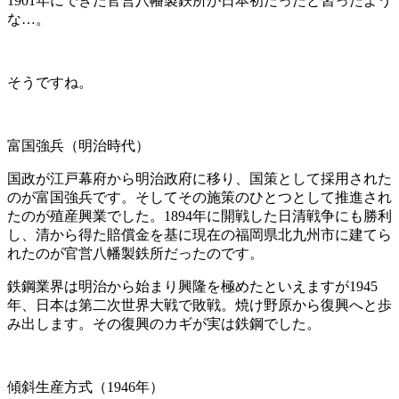
1901年にできた
官営八幡製鉄所
が日本初だったと習ったよう
な…。
そうですね。
富国強兵（明治時代）
国政が江戸幕府から明治政府に移り、国策として採用された
のが
富国強兵
です。そしてその施策のひとつとして推進され
たのが
殖産興業
でした。1894年に開戦した日清戦争にも勝利
し、清から得た賠償金を基に現在の福岡県北九州市に建てら
れたのが
官営八幡製鉄所
だったのです。
鉄鋼業界は明治から始まり興隆を極めたといえますが1945
年、日本は第二次世界大戦で敗戦。焼け野原から復興へと歩
み出します。その復興のカギが実は鉄鋼でした。
傾斜生産方式（1946年）