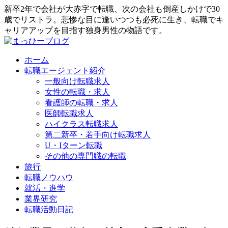
新卒2年で会社が大赤字で転職、次の会社も倒産しかけで30
歳でリストラ。悲惨な目に逢いつつも必死に生き、転職でキ
ャリアアップを目指す独身男性の物語です。
ホーム
転職エージェント紹介
一般向け転職求人
女性の転職・求人
看護師の転職・求人
医師転職求人
ハイクラス転職求人
第二新卒・若手向け転職求人
U・Iターン転職
その他の専門職の転職
旅行
転職ノウハウ
就活・進学
業界研究
転職活動日記