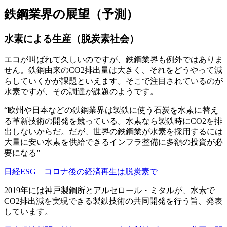
鉄鋼業界の展望（予測）
水素による生産（脱炭素社会）
エコが叫ばれて久しいのですが、鉄鋼業界も例外ではありま
せん。鉄鋼由来のCO2排出量は大きく、それをどうやって減
らしていくかが課題といえます。そこで
注目されているのが
水素
ですが、その調達が課題のようです。
“欧州や日本などの鉄鋼業界は製鉄に使う石炭を水素に替え
る革新技術の開発を競っている。水素なら製鉄時にCO2を排
出しないからだ。だが、世界の鉄鋼業が水素を採用するには
大量に安い水素を供給できるインフラ整備に多額の投資が必
要になる”
日経ESG コロナ後の経済再生は脱炭素で
2019年には神戸製鋼所とアルセロール・ミタルが、水素で
CO2排出減を実現できる製鉄技術の共同開発を行う旨、発表
しています。