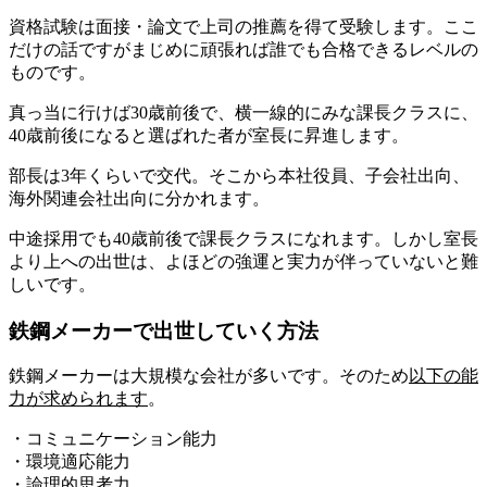
資格試験は面接・論文で上司の推薦を得て受験します。ここ
だけの話ですがまじめに頑張れば誰でも合格できるレベルの
ものです。
真っ当に行けば30歳前後で、横一線的にみな課長クラスに、
40歳前後になると選ばれた者が室長に昇進します。
部長は3年くらいで交代。そこから
本社役員、子会社出向、
海外関連会社出向
に分かれます。
中途採用でも40歳前後で
課長クラス
になれます。
しかし室長
より上への出世は、よほどの強運と実力が伴っていないと難
しいです。
鉄鋼メーカーで出世していく方法
鉄鋼メーカーは大規模な会社が多いです。そのため
以下の能
力が求められます
。
・コミュニケーション能力
・環境適応能力
・論理的思考力