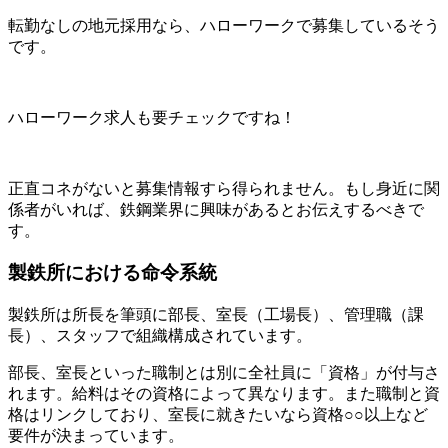
転勤なしの地元採用なら、ハローワークで募集しているそう
です。
ハローワーク求人も要チェックですね！
正直コネがないと募集情報すら得られません。
もし身近に関
係者がいれば、鉄鋼業界に興味があるとお伝えするべき
で
す。
製鉄所における命令系統
製鉄所は
所長
を筆頭に
部長、室長（工場長）、管理職（課
長）、スタッフ
で組織構成されています。
部長、室長といった職制とは別に
全社員に「資格」が付与さ
れます。
給料はその資格によって異なります。また職制と資
格はリンクしており、室長に就きたいなら資格○○以上など
要件が決まっています。