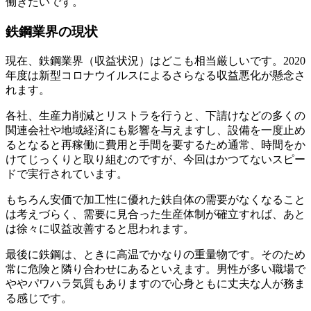
働きたいです。
鉄鋼業界の現状
現在、鉄鋼業界（収益状況）はどこも
相当厳しい
です。2020
年度は新型コロナウイルスによるさらなる収益悪化が懸念さ
れます。
各社、生産力削減とリストラを行うと、下請けなどの多くの
関連会社や地域経済にも影響を与えますし、設備を一度止め
るとなると再稼働に費用と手間を要するため通常、時間をか
けてじっくりと取り組むのですが、
今回はかつてないスピー
ドで実行されています。
もちろん安価で加工性に優れた鉄自体の需要がなくなること
は考えづらく、需要に見合った生産体制が確立すれば、あと
は徐々に収益改善すると思われます。
最後に鉄鋼は、ときに高温でかなりの重量物です。そのため
常に危険と隣り合わせにあるといえます。男性が多い職場で
ややパワハラ気質もありますので
心身ともに丈夫な人が務ま
る感じです。