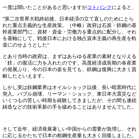
一度は聞いたことがあると思いますが
コトバンク
によると、
”第二次世界大戦終結後、日本経済の立て直しのためにとら
れた重点主義的な生産政策。（中略）政府は石炭・鉄鋼の基
幹産業部門に、資材・資金・労働力を重点的に配分し、それ
を基軸にして、戦後日本における独占資本主義の再生産を軌
道にのせようとした“
とあり当時の政府は、まずはあらゆる産業の素材となりえる
「鉄」の復活に力を入れたのです。高度経済成長期の各産業
の発展ぶり、今の日本の姿を見ても、
鉄鋼は復興に大きく貢
献した
といえます。
しかし実は鉄鋼業界はオイルショック以後、長い暗黒時代に
突入。バブル崩壊、リーマン・ショック、東日本大震災など
いくつもの苦しい時期を経験してきましたが、その間も
連続
鋳造などの技術革新の手を緩めることはありませんでした。
そして近年、経済発展著しい中国からの需要が急増し、それ
に応じるかたちで日本の粗鋼生産量も大きく回復しました。