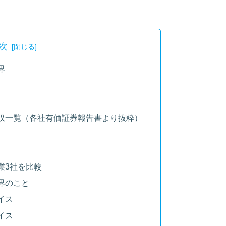
次
界
収一覧（各社有価証券報告書より抜粋）
業3社を比較
界のこと
イス
イス