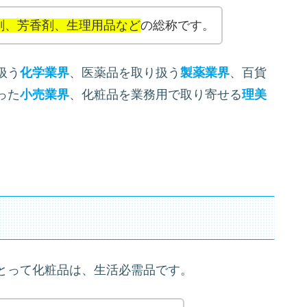
剤、芳香剤、生理用品など
の総称です。
扱う
化学業界
、医薬品を取り扱う
製薬業界
、百貨
った
小売業界
、化粧品を業務用で取り寄せる
理美
とって化粧品は、生活必需品です。