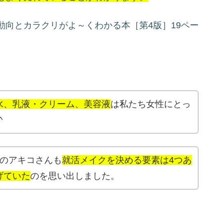
向とカラクリがよ～くわかる本［第4版］19ペー
水、乳液・クリーム、美容液
は私たち女性にとっ
^
ちのアキコさんも
就活メイクを決める要素は4つあ
げていた
のを思い出しました。