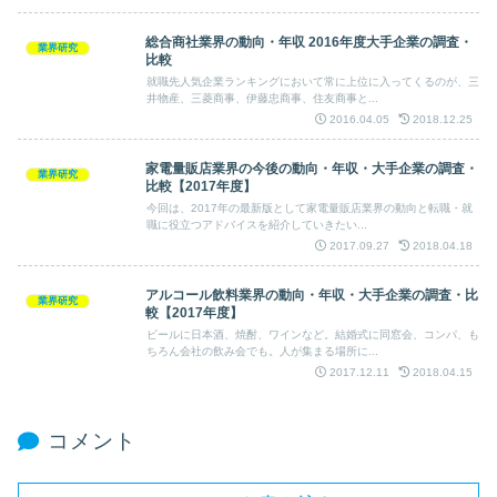
の特徴や大手企業の動向、就職希望者へのアドバイスを纏めてみま
した。
総合商社業界の動向・年収 2016年度大手企業の調査・
業界研究
比較
就職先人気企業ランキングにおいて常に上位に入ってくるのが、三
井物産、三菱商事、伊藤忠商事、住友商事と...
2016.04.05
2018.12.25
家電量販店業界の今後の動向・年収・大手企業の調査・
業界研究
比較【2017年度】
今回は、2017年の最新版として家電量販店業界の動向と転職・就
職に役立つアドバイスを紹介していきたい...
2017.09.27
2018.04.18
アルコール飲料業界の動向・年収・大手企業の調査・比
業界研究
較【2017年度】
ビールに日本酒、焼酎、ワインなど。結婚式に同窓会、コンパ、も
ちろん会社の飲み会でも。人が集まる場所に...
2017.12.11
2018.04.15
コメント