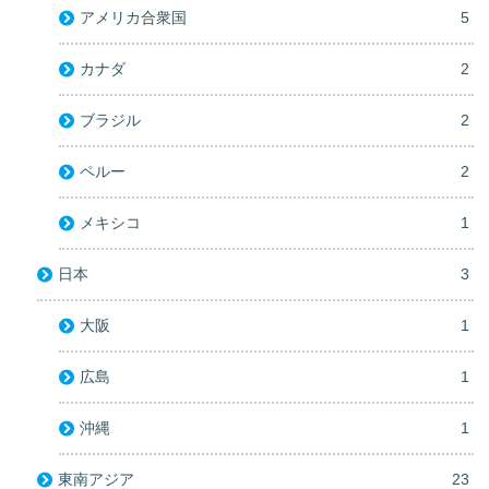
アメリカ合衆国
5
カナダ
2
ブラジル
2
ペルー
2
メキシコ
1
日本
3
大阪
1
広島
1
沖縄
1
東南アジア
23