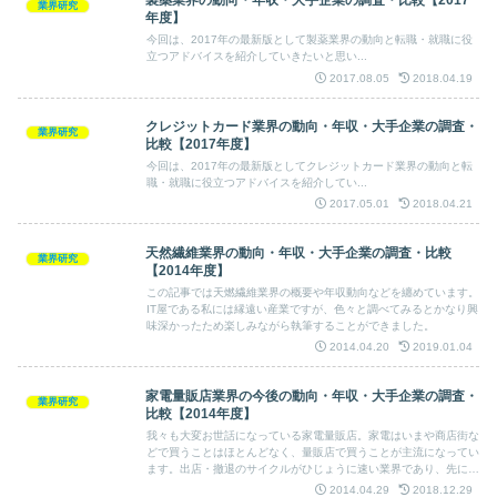
製薬業界の動向・年収・大手企業の調査・比較【2017
業界研究
年度】
今回は、2017年の最新版として製薬業界の動向と転職・就職に役
立つアドバイスを紹介していきたいと思い...
2017.08.05
2018.04.19
クレジットカード業界の動向・年収・大手企業の調査・
業界研究
比較【2017年度】
今回は、2017年の最新版としてクレジットカード業界の動向と転
職・就職に役立つアドバイスを紹介してい...
2017.05.01
2018.04.21
天然繊維業界の動向・年収・大手企業の調査・比較
業界研究
【2014年度】
この記事では天燃繊維業界の概要や年収動向などを纏めています。
IT屋である私には縁遠い産業ですが、色々と調べてみるとかなり興
味深かったため楽しみながら執筆することができました。
2014.04.20
2019.01.04
家電量販店業界の今後の動向・年収・大手企業の調査・
業界研究
比較【2014年度】
我々も大変お世話になっている家電量販店。家電はいまや商店街な
どで買うことはほとんどなく、量販店で買うことが主流になってい
ます。出店・撤退のサイクルがひじょうに速い業界であり、先にご
紹介したコンビニ業界同様競争が熾烈です。そんな家電量販店業界
2014.04.29
2018.12.29