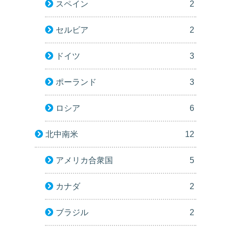
スペイン
2
セルビア
2
ドイツ
3
ポーランド
3
ロシア
6
北中南米
12
アメリカ合衆国
5
カナダ
2
ブラジル
2