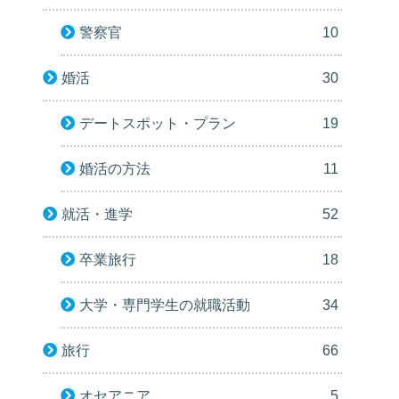
警察官
10
婚活
30
デートスポット・プラン
19
婚活の方法
11
就活・進学
52
卒業旅行
18
大学・専門学生の就職活動
34
旅行
66
オセアニア
5