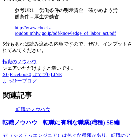
参考URL：労働条件の明示賃金 – 確かめよう労
働条件 – 厚生労働省
http://www.check-
roudou.mhlw.go.jp/pdf/knowledge_of_labor_act.pdf
5分もあれば読み込める内容ですので、ぜひ、インプットさ
れてみてください。
転職のノウハウ
シェアいただけますと幸いです。
X
0
Facebook
0
はてブ
0
LINE
まっひーブログ
関連記事
転職のノウハウ
転職ノウハウ 転職に有利な職業(職種) SE編
SE（システムエンジニア）は色々な種類があり、転職のア