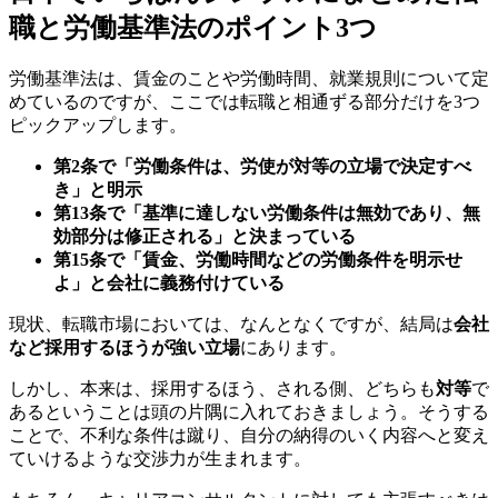
職と労働基準法のポイント3つ
労働基準法
は、賃金のことや労働時間、就業規則について定
めているのですが、ここでは転職と相通ずる部分だけを3つ
ピックアップします。
第2条で「労働条件は、労使が対等の立場で決定すべ
き」と明示
第13条で「基準に達しない労働条件は無効であり、無
効部分は修正される」と決まっている
第15条で「賃金、労働時間などの労働条件を明示せ
よ」と会社に義務付けている
現状、転職市場においては、なんとなくですが、結局は
会社
など採用するほうが強い立場
にあります。
しかし、
本来は、採用するほう、される側、どちらも
対等
で
あるということは頭の片隅に入れておきましょう。そうする
ことで、不利な条件は蹴り、自分の納得のいく内容へと変え
ていけるような交渉力が生まれます。