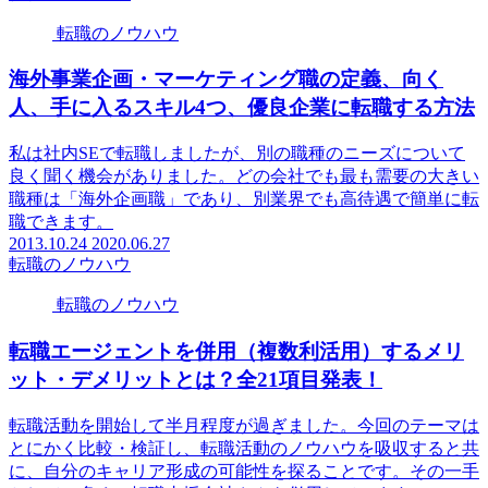
転職のノウハウ
海外事業企画・マーケティング職の定義、向く
人、手に入るスキル4つ、優良企業に転職する方法
私は社内SEで転職しましたが、別の職種のニーズについて
良く聞く機会がありました。どの会社でも最も需要の大きい
職種は「海外企画職」であり、別業界でも高待遇で簡単に転
職できます。
2013.10.24
2020.06.27
転職のノウハウ
転職のノウハウ
転職エージェントを併用（複数利活用）するメリ
ット・デメリットとは？全21項目発表！
転職活動を開始して半月程度が過ぎました。今回のテーマは
とにかく比較・検証し、転職活動のノウハウを吸収すると共
に、自分のキャリア形成の可能性を探ることです。その一手