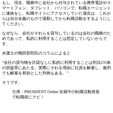
もし、現在、職務中に会社から付与されている携帯電話やス
マートフォン、タブレット、パソコンで、転職エージェント
に連絡をし、転職サイトにアクセスしていた場合は、これか
らは
自分名義のもので
退勤してから転職活動をするようにし
てください。
なぜなら、会社がそれらを貸与しているのは会社の職務のた
めであって、私的に利用することは想定していないからで
す。
弁護士の鴨田哲郎氏のコラム
によると
“会社の貸与物を許諾なしに私的に利用することは刑法235条
の窃盗罪にあたる。実際にそれを理由に社員を解雇し、裁判
でも解雇を有効とした判例もある。”
そうです。
引用：PRESIDENT Online 在籍中の転職活動発覚
で転職前にクビ！