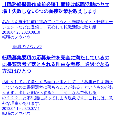
【職務経歴書作成前必読】面接は転職活動のヤマ
場！失敗しない5つの面接対策お教えします
みなさん確実に前に進めていこうと・転職サイト・転職エー
ジェントなどに登録し、安心して転職活動に取り組...
2018.04.23
2020.08.10
転職のノウハウ
転職のノウハウ
転職募集要項の応募条件を完全に満たしているの
に書類選考で落とされる理由を考察、通過できる
方法はひとつ
活動をしていて発生する面白い事として、「募集要件を満た
しているのに書類選考に落ちることがある」というものがあ
ります。出した側からすると、「え、なんで落ちる
の？？？」と不思議に思ってしまう現象です。これには、意
外な理由があります。
2013.04.19
2020.07.11
転職のノウハウ