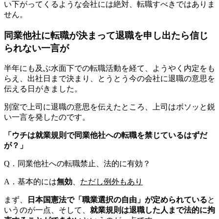
い下がってくるような会社には絶対、転職すべきではありま
せん。
同業他社に転職が決まって退職を申し出たら信じ
られない一言が
半年にも及ぶ水面下での転職活動を経て、ようやく内定をも
らえ、出社日まで決まり、とうとう今の会社に退職の意思を
伝える日がきました。
別室で上司に退職の意思を伝えたところ、上司はボソッと鋭
い一言を発したのです。
「ウチは就業規則で同業他社への転職を禁じているはずだ
が？」
Q．同業他社への転職禁止、法的に有効？
A．基本的には
無効
、
ただし例外もあり
まず、
日本国憲法で「職業選択の自由」が定められてい
る
と
いうのが一点、そして、
就業規則は退職した人まで法的に拘