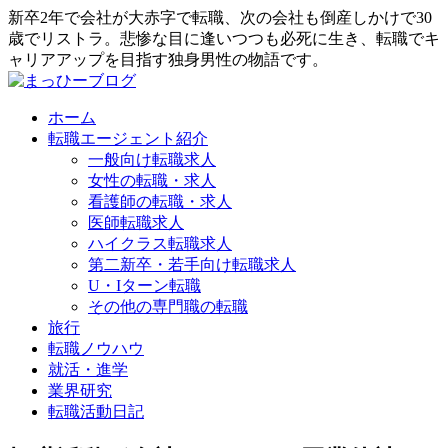
新卒2年で会社が大赤字で転職、次の会社も倒産しかけで30
歳でリストラ。悲惨な目に逢いつつも必死に生き、転職でキ
ャリアアップを目指す独身男性の物語です。
ホーム
転職エージェント紹介
一般向け転職求人
女性の転職・求人
看護師の転職・求人
医師転職求人
ハイクラス転職求人
第二新卒・若手向け転職求人
U・Iターン転職
その他の専門職の転職
旅行
転職ノウハウ
就活・進学
業界研究
転職活動日記