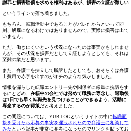
謝罪と損害賠償を求める権利はあるが、損害の立証が難しい
というラインで落ち着きました。
もちろん、転職活動中であることがバレたからといって即
刻、解雇になるわけではありませんので、実際に損害は出て
いません。
ただ、働きにくいという状況になったのは事実かもしれませ
んが、その状況を損害だとして立証しようとしても、それは
至難の業だと思います。
また、弁護士を擁立して勝訴したとしても、おそらくは弁護
士費用で赤字を出すのがオチのような気がしました。
情報を漏らした転職エントリー先や関係者に厳重に抗議をす
るにとどめ、
在籍中の会社では努めて職務に専念し、退勤後
は1日でも早く転職先を見つけることができるよう、活動に
専念するのが得策
だと考えました。
この問題については、YUBiLOGというサイトの中に
転職面
接を受けたら応募の事実を漏洩されたので弁護士に相談して
みた
という記事が非常に参考になったのでリンクを貼ってお